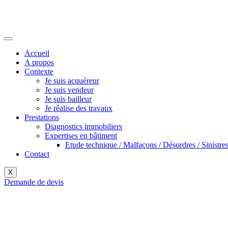
Accueil
A propos
Contexte
Je suis acquéreur
Je suis vendeur
Je suis bailleur
Je réalise des travaux
Prestations
Diagnostics immobiliers
Expertises en bâtiment
Etude technique / Malfaçons / Désordres / Sinistre
Contact
X
Demande de devis